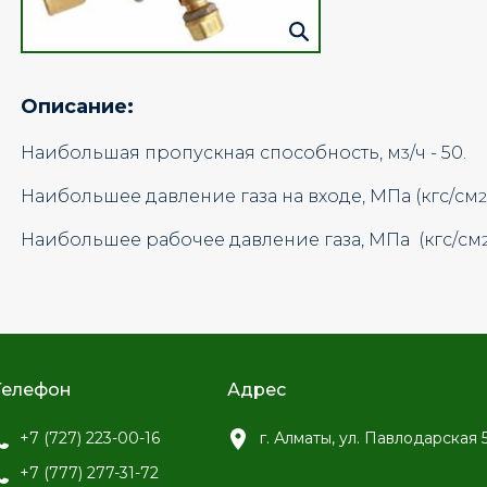
Описание:
Наибольшая пропускная способность, м
/ч
- 50.
3
Наибольшее давление газа на входе, МПа (кгс/см
2
Наибольшее рабочее давление газа, МПа (кгс/см
Телефон
Адрес
+7 (727) 223-00-16
г. Алматы, ул. Павлодарская 
+7 (777) 277-31-72