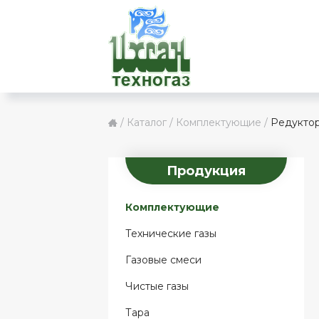
Перейти к основному содержанию
Вы здесь
/
/
/
Редуктор
Каталог
Комплектующие
Продукция
Комплектующие
Технические газы
Газовые смеси
Чистые газы
Тара