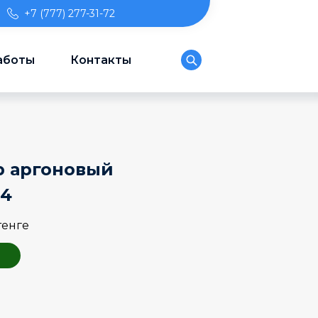
+7 (777) 277-31-72
аботы
Контакты
р аргоновый
-4
тенге